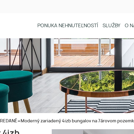
PONUKA NEHNUTEĽNOSTÍ
SLUŽBY
O N
REDANÉ=Moderný zariadený 4izb bungalov na 7árovom pozemku
 4izb