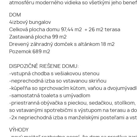
atmosféru moderného vidieka so všetkými jeho benef
DOM
4izbový bungalov
Celková plocha domu 97,44 m2 + 26 m2 terasa
Zastavaná plocha 99 m2
Drevený záhradný domček s altánkom 18 m2
Pozemok 689 m2
DISPOZIČNÉ RIEŠENIE DOMU:
-vstupná chodba s vešiakovou stenou
-neprechodná izba so vstavanou skriňou
-kúpeľňa so sprchovacím kútom, vaňou a dvojumývad
-samostatná toaleta s umývadlom
-priestranná obývačka s pieckou, sedačkou, stolíkom
so vstavanými spotrebičmi s výstupom na terasu a 
-2x nepriechodná izba s manželskými posteľami a vs
VÝHODY