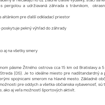
adený a nečakajú ho už žiadne ďalšie výdavky, stačí sa l
s pergolou a udržiavaná záhrada s trávnikom, okrasný
 altánkom pre ďalší odkladací priestor
e poskytuje pekný výhľad do záhrady
o aj na všetky smery
nnom pásme Žitného ostrova cca 15 km od Bratislavy a
treda (DS). Je to ideálne miesto pre nadštandardný a pr
cerými spojnicami smerom na hlavné mesto. Základné obči
možnosti pre oddych a všetka občianska vybavenosť, sú t
e, ako aj veľa možností športových aktivít.