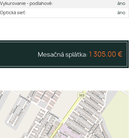
Vykurovanie - podlahové:
áno
Optická sieť:
áno
1 305.00 €
Mesačná splátka: