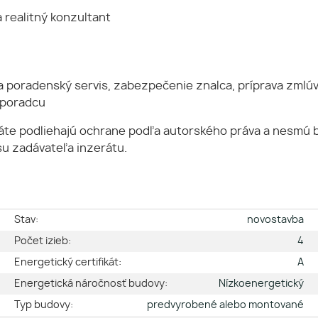
a realitný konzultant
a poradenský servis, zabezpečenie znalca, príprava zmlúv
 poradcu
ráte podliehajú ochrane podľa autorského práva a nesmú 
u zadávateľa inzerátu.
e
Stav:
novostavba
é
Počet izieb:
4
2
Energetický certifikát:
A
a
Energetická náročnosť budovy:
Nízkoenergetický
2
Typ budovy:
predvyrobené alebo montované