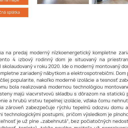
ha na mape
ná splátka
 na predaj moderný nízkoenergetický kompletne zaria
. Tento 4 izbový rodinný dom je situovaný na pries
l skolaudovaný v roku 2020. Ide o moderný montovaný dom
ompletne zariadený nábytkom a elektrospotrebičmi. Dom 
šej popularite, nakoľko moderné izolácie a tesnosť za
omu bola realizovaná modernou technológiou montovanej
steny majú viacvrstvovú skladbu s dôrazom na statickú 
štenie a hrubú vrstvu tepelnej izolácie, vďaka čomu nehn
gia zároveň zabezpečuje rýchlu tepelnú odozvu domu a
i technologickými postupmi, pričom výsledkom je plno
teľnosť je už plne „zabehnutá“, bez počiatočných nedos