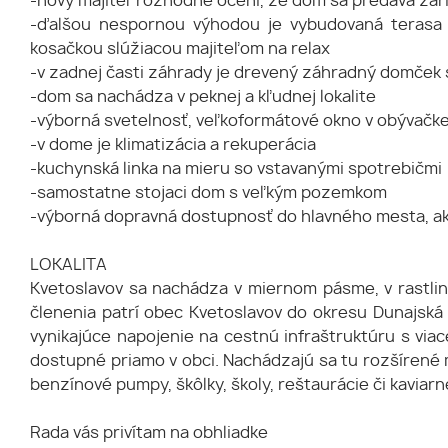
-nový majiteľ rozhodne ocení, že dom sa predáva zari
-ďalšou nespornou výhodou je vybudovaná terasa 
kosačkou slúžiacou majiteľom na relax
-v zadnej časti záhrady je drevený záhradný domček s
-dom sa nachádza v peknej a kľudnej lokalite
-výborná svetelnosť, veľkoformátové okno v obývačk
-v dome je klimatizácia a rekuperácia
-kuchynská linka na mieru so vstavanými spotrebičmi
-samostatne stojaci dom s veľkým pozemkom
-výborná dopravná dostupnosť do hlavného mesta, ak
LOKALITA
Kvetoslavov sa nachádza v miernom pásme, v rastli
členenia patrí obec Kvetoslavov do okresu Dunajská S
vynikajúce napojenie na cestnú infraštruktúru s via
dostupné priamo v obci. Nachádzajú sa tu rozšírené 
benzínové pumpy, škôlky, školy, reštaurácie či kaviarn
Rada vás privítam na obhliadke