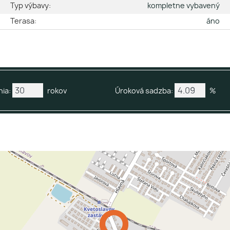
2
Typ výbavy:
kompletne vybavený
2
Terasa:
áno
ia:
rokov
Úroková sadzba:
%