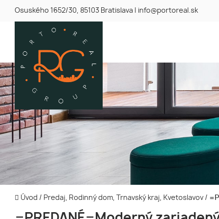
Osuského 1652/30, 85103 Bratislava
|
info@portoreal.sk
Úvod
/
Predaj, Rodinný dom, Trnavský kraj, Kvetoslavov
/
=P
=PREDANÉ=Moderný zariadený