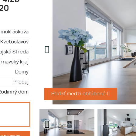
 20
dmokráskova
Kvetoslavov
ajská Streda
Trnavský kraj
Domy
Predaj
Rodinný dom
Pridať medzi obľúbené