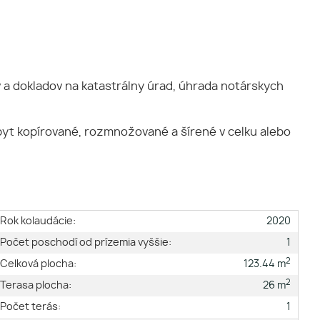
 a dokladov na katastrálny úrad, úhrada notárskych
byt kopírované, rozmnožované a šírené v celku alebo
Rok kolaudácie:
2020
Počet poschodí od prízemia vyššie:
1
2
Celková plocha:
123.44 m
2
Terasa plocha:
26 m
Počet terás:
1