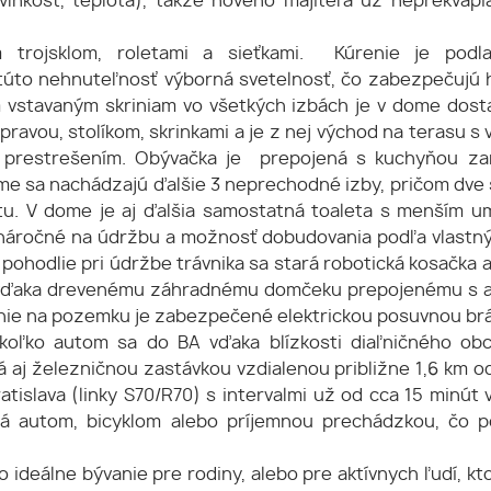
lhkosť, teplota), takže nového majiteľa už neprekvapia
 trojsklom, roletami a sieťkami. Kúrenie je podla
e túto nehnuteľnosť výborná svetelnosť, čo zabezpečujú
 vstavaným skriniam vo všetkých izbách je v dome dosta
pravou, stolíkom, skrinkami a je z nej východ na terasu
 prestrešením. Obývačka je prepojená s kuchyňou zar
me sa nachádzajú ďalšie 3 neprechodné izby, pričom dve s
etu. V dome je aj ďalšia samostatná toaleta s menším 
náročné na údržbu a možnosť dobudovania podľa vlastnýc
 O pohodlie pri údržbe trávnika sa stará robotická kosačka
j vďaka drevenému záhradnému domčeku prepojenému s al
ovanie na pozemku je zabezpečené elektrickou posuvnou b
akoľko autom sa do BA vďaka blízkosti diaľničného o
aj železničnou zastávkou vzdialenou približne 1,6 km 
tislava (linky S70/R70) s intervalmi už od cca 15 minút 
á autom, bicyklom alebo príjemnou prechádzkou, čo po
 ideálne bývanie pre rodiny, alebo pre aktívnych ľudí, k