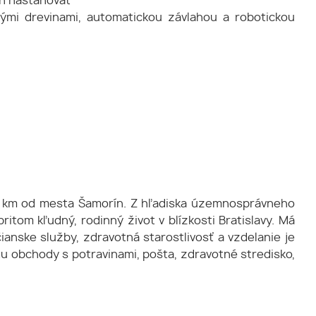
en nasťahovať
mi drevinami, automatickou závlahou a robotickou
 5 km od mesta Šamorín. Z hľadiska územnosprávneho
itom kľudný, rodinný život v blízkosti Bratislavy. Má
anske služby, zdravotná starostlivosť a vzdelanie je
u obchody s potravinami, pošta, zdravotné stredisko,