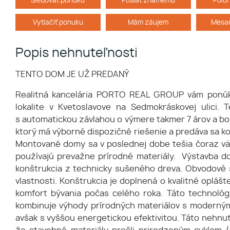
Sledovať ponuku
Poslať známemu
Polo
Vytlačiť ponuku
Mám záujem
Mesač
Popis nehnuteľnosti
TENTO DOM JE UŽ PREDANÝ
Realitná kancelária PORTO REAL GROUP vám ponúka
lokalite v Kvetoslavove na Sedmokráskovej ulici
s automatickou závlahou o výmere takmer 7 árov a bo
ktorý má výborné dispozičné riešenie a predáva sa k
Montované domy sa v poslednej dobe tešia čoraz väč
používajú prevažne prírodné materiály. Výstavba d
konštrukcia z technicky sušeného dreva. Obvodové 
vlastnosti. Konštrukcia je doplnená o kvalitné oplá
komfort bývania počas celého roka. Táto technoló
kombinuje výhody prírodných materiálov s moderným
avšak s vyššou energetickou efektivitou. Táto nehnu