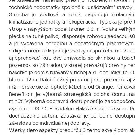
že stavebné materiály prešli prirodzeným cyklom (v
technické nedostatky spojené s „usádzaním“ stavby.
Strecha je sedlová a okná disponujú izolačným
klimatizačné jednotky a rekuperácia. Typická je pr
strop v najvyššom bode takmer 3,3 m. Vďaka veľkým
piecka na tuhé palivo, disponuje rohovou sedacou sú
a je vybavená pergolou a dodatočným plachtovým
s digestorom a disponuje všetkými spotrebičmi. V do
aj sprchovací kút, dve umývadlá so skrinkou a toal
pozemok so záhradou, v ktorej prevažujú dreviny ne
nakoľko je dom situovaný v tichej a kľudnej lokalite.
hĺbkou 12 m. Ďalší úložný priestor je na pozemku a
inžinierske siete, optický kábel je od Orange. Park
Benefitom je výborná strategická poloha domu, n
minút. Výborná dopravná dostupnosť je zabezpečená 
systému IDS BK. Pravidelné vlakové spojenie smer Bra
dochádzaniu autom. Zastávka je pohodlne dostupn
závislosti od individuálnej dopravy.
Všetky tieto aspekty predurčujú tento skvelý dom ako