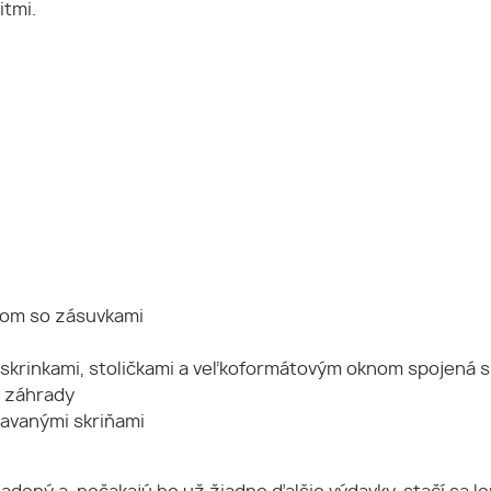
itmi.
lom so zásuvkami
, skrinkami, stoličkami a veľkoformátovým oknom spojená
do záhrady
tavanými skriňami