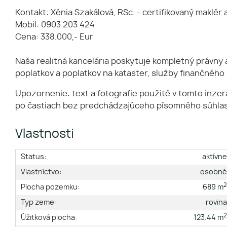
Kontakt: Xénia Szakálová, RSc. - certifikovaný maklér 
Mobil: 0903 203 424
Cena: 338.000,- Eur
Naša realitná kancelária poskytuje kompletný právny 
poplatkov a poplatkov na kataster, služby finančného
Upozornenie: text a fotografie použité v tomto inze
po častiach bez predchádzajúceho písomného súhlas
Vlastnosti
Status:
aktívn
Vlastníctvo:
osobn
Plocha pozemku:
689 m
Typ zeme:
rovin
Úžitková plocha:
123.44 m