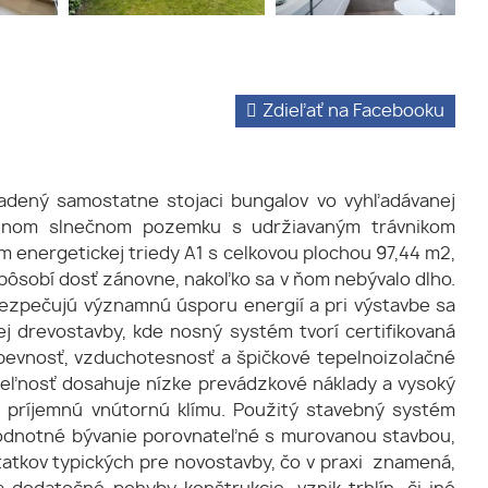
Zdieľať na Facebooku
dený samostatne stojaci bungalov vo vyhľadávanej
trannom slnečnom pozemku s udržiavaným trávnikom
 energetickej triedy A1 s celkovou plochou 97,44 m2,
pôsobí dosť zánovne, nakoľko sa v ňom nebývalo dlho.
bezpečujú významnú úsporu energií a pri výstavbe sa
 drevostavby, kde nosný systém tvorí certifikovaná
pevnosť, vzduchotesnosť a špičkové tepelnoizolačné
uteľnosť dosahuje nízke prevádzkové náklady a vysoký
 príjemnú vnútornú klímu. Použitý stavebný systém
hodnotné bývanie porovnateľné s murovanou stavbou,
tatkov typických pre novostavby, čo v praxi znamená,