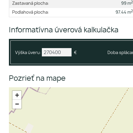
Zastavaná plocha:
99 m
Podlahová plocha:
97.44 m
Informatívna úverová kalkulačka
Výška úveru:
€
Doba splácan
Pozrieť na mape
+
−