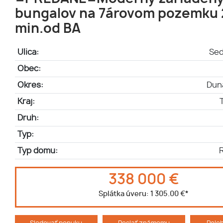
bungalov na 7árovom pozemku
min.od BA
Ulica:
Se
Obec:
Okres:
Dun
Kraj:
Druh:
Typ:
Typ domu:
338 000 €
Splátka úveru:
1 305.00 €
*