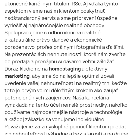
ukončené kariérnym titulom RSc. Aj vďaka týmto
aspektom vieme našim klientom poskytnúť
nadštandardný servis a sme pripravení úspešne
vyriešiť aj najnáročnejšie realitné obchody.
Spolupracujeme s odborníkmi na realitné
a katastrálne právo, daňové a ekonomické
poradenstvo, profesionálnymi fotografmi a ďalšími.
Na prezentáciách nehnuteľností, ktoré nám zveríte
do predaja a prenájmu si dávame veľmi záležať.
Dôraz kladieme na
homestaging
a efektívny
marketing
, aby sme čo najlepšie optimalizovali
uvedenie vašej nehnuteľnosti na realitný trh, keďže
toto je prvým veľmi dôležitým krokom ako zaujať
potencionálnych záujemcov. Naša kancelária
vynakladá na tento účel nemalé prostriedky, nakoľko
používame najmodernejšie nástroje a technológie
a každej zákazke sa venujeme individuálne.
Považujeme za zmysluplné pomôcť klientom predať
ich nehnuteľnosti výhodne a bez starostí a na druhej