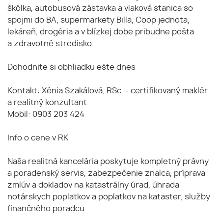
škôlka, autobusová zástavka a vlaková stanica so
spojmi do BA, supermarkety Billa, Coop jednota,
lekáreň, drogéria a v blízkej dobe pribudne pošta
a zdravotné stredisko.
Dohodnite si obhliadku ešte dnes
Kontakt: Xénia Szakálová, RSc. - certifikovaný maklér
a realitný konzultant
Mobil: 0903 203 424
Info o cene v RK
Naša realitná kancelária poskytuje kompletný právny
a poradenský servis, zabezpečenie znalca, príprava
zmlúv a dokladov na katastrálny úrad, úhrada
notárskych poplatkov a poplatkov na kataster, služby
finančného poradcu