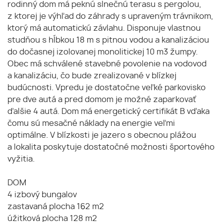
rodinný dom má peknú slnečnú terasu s pergolou,
z ktorej je výhľad do záhrady s upraveným trávnikom,
ktorý má automatickú závlahu. Disponuje vlastnou
studňou s hĺbkou 18 m s pitnou vodou a kanalizáciou
do dočasnej izolovanej monolitickej 10 m3 žumpy.
Obec má schválené stavebné povolenie na vodovod
a kanalizáciu, čo bude zrealizované v blízkej
budúcnosti. Vpredu je dostatočne veľké parkovisko
pre dve autá a pred domom je možné zaparkovať
ďalšie 4 autá. Dom má energetický certifikát B vďaka
čomu sú mesačné náklady na energie veľmi
optimálne. V blízkosti je jazero s obecnou plážou
a lokalita poskytuje dostatočné možnosti športového
vyžitia.
DOM
4 izbový bungalov
zastavaná plocha 162 m2
úžitková plocha 128 m2