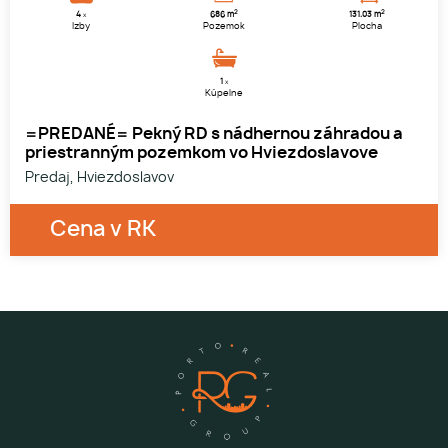
2
2
4
686 m
131.03 m
x
Izby
Pozemok
Plocha
1
x
Kúpelne
=PREDANÉ= Pekný RD s nádhernou záhradou a
priestranným pozemkom vo Hviezdoslavove
Predaj, Hviezdoslavov
Cena v RK