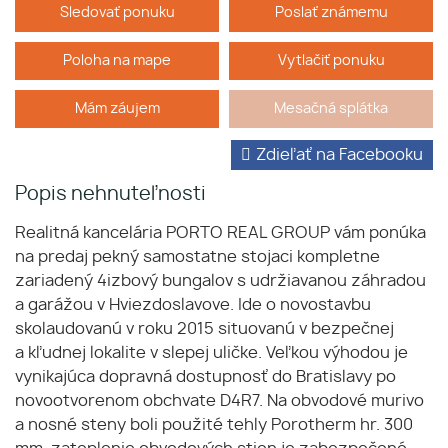
Sledovať ponuku
Poslať známemu
Poloha na mape
Vytlačiť ponuku
Mám záujem
Mesačná splátka
Zdieľať na Facebooku
Popis nehnuteľnosti
Realitná kancelária PORTO REAL GROUP vám ponúka
na predaj pekný samostatne stojaci kompletne
zariadený 4izbový bungalov s udržiavanou záhradou
a garážou v Hviezdoslavove. Ide o novostavbu
skolaudovanú v roku 2015 situovanú v bezpečnej
a kľudnej lokalite v slepej uličke. Veľkou výhodou je
vynikajúca dopravná dostupnosť do Bratislavy po
novootvorenom obchvate D4R7. Na obvodové murivo
a nosné steny boli použité tehly Porotherm hr. 300