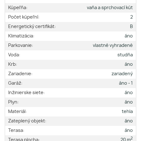
Kúpeľňa:
vaňa a sprchovací kút
Počet kúpeľní:
2
Energetický certifikát:
B
Klimatizácia:
áno
Parkovanie:
vlastné vyhradené
Voda:
studňa
Krb:
áno
Zariadenie:
zariadený
Garáž:
áno - 1
Inžinierske siete:
áno
Plyn:
áno
Materiál:
tehla
Zateplený objekt:
áno
Terasa:
áno
2
Terasa plocha:
20 m