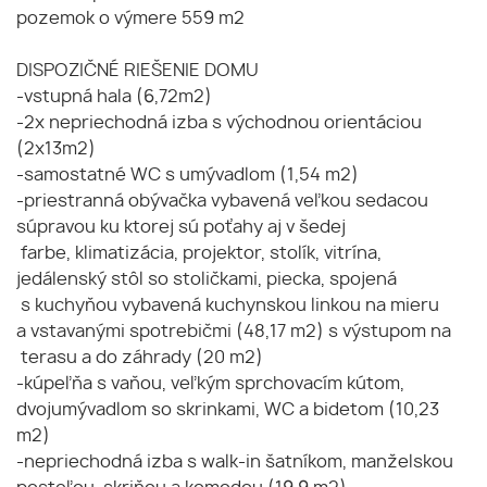
pozemok o výmere 559 m2
DISPOZIČNÉ RIEŠENIE DOMU
-vstupná hala (6,72m2)
-2x nepriechodná izba s východnou orientáciou
(2x13m2)
-samostatné WC s umývadlom (1,54 m2)
-priestranná obývačka vybavená veľkou sedacou
súpravou ku ktorej sú poťahy aj v šedej
farbe, klimatizácia, projektor, stolík, vitrína,
jedálenský stôl so stoličkami, piecka, spojená
s kuchyňou vybavená kuchynskou linkou na mieru
a vstavanými spotrebičmi (48,17 m2) s výstupom na
terasu a do záhrady (20 m2)
-kúpeľňa s vaňou, veľkým sprchovacím kútom,
dvojumývadlom so skrinkami, WC a bidetom (10,23
m2)
-nepriechodná izba s walk-in šatníkom, manželskou