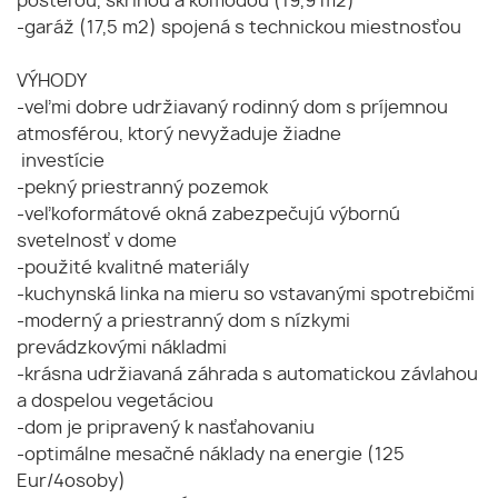
posteľou, skriňou a komodou (19,9 m2)
-garáž (17,5 m2) spojená s technickou miestnosťou
VÝHODY
-veľmi dobre udržiavaný rodinný dom s príjemnou
atmosférou, ktorý nevyžaduje žiadne
investície
-pekný priestranný pozemok
-veľkoformátové okná zabezpečujú výbornú
svetelnosť v dome
-použité kvalitné materiály
-kuchynská linka na mieru so vstavanými spotrebičmi
-moderný a priestranný dom s nízkymi
prevádzkovými nákladmi
-krásna udržiavaná záhrada s automatickou závlahou
a dospelou vegetáciou
-dom je pripravený k nasťahovaniu
-optimálne mesačné náklady na energie (125
Eur/4osoby)