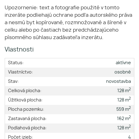
Upozornenie: text a fotografie použité v tomto
inzeráte podliehajú ochrane podľa autorského práva
a nesmú byt kopírované, rozmnožované a šírené v
celku alebo po častiach bez predchádzajúceho
písomného súhlasu zadávateľa inzerátu.
Vlastnosti
Status:
aktívne
Vlastníctvo:
osobné
Stav:
novostavba
2
Celková plocha:
128 m
2
Úžitková plocha:
128 m
2
Plocha pozemku:
559 m
2
Zastavaná plocha:
162 m
2
Podlahová plocha:
128 m
Počet izieb:
4