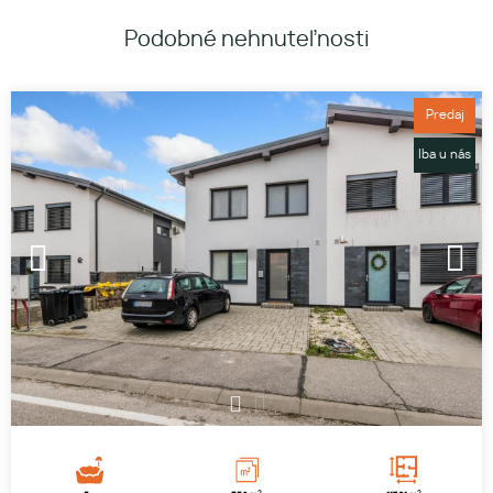
Podobné nehnuteľnosti
Predaj
Iba u nás
1
2
2
2