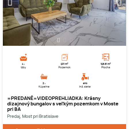
1
2
3
2
2
4
631 m
168.81 m
x
Izby
Pozemok
Plocha
2
áno
x
Kúpelne
Inž. siete
=PREDANÉ=VIDEOPREHLIADKA: Krásny
dizajnový bungalov s veľkým pozemkom v Moste
pri BA
Predaj, Most pri Bratislave