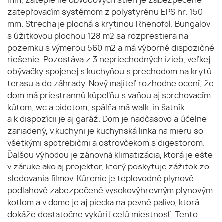
mm, zateplenie obvodových stien je zabezpečené
zatepľovacím systémom z polystyrénu EPS hr. 150
mm. Strecha je plochá s krytinou Rhenofol. Bungalov
s úžitkovou plochou 128 m2 sa rozprestiera na
pozemku s výmerou 560 m2 a má výborné dispozičné
riešenie. Pozostáva z 3 nepriechodných izieb, veľkej
obývačky spojenej s kuchyňou s prechodom na krytú
terasu a do záhrady. Nový majiteľ rozhodne ocení, že
dom má priestrannú kúpeľňu s vaňou aj sprchovacím
kútom, wc a bidetom, spálňa má walk-in šatník
a k dispozícii je aj garáž. Dom je nadčasovo a účelne
zariadený, v kuchyni je kuchynská linka na mieru so
všetkými spotrebičmi a ostrovčekom s digestorom.
Ďalšou výhodou je zánovná klimatizácia, ktorá je ešte
v záruke ako aj projektor, ktorý poskytuje zážitok zo
sledovania filmov. Kúrenie je teplovodné plynové
podlahové zabezpečené vysokovýhrevným plynovým
kotlom a v dome je aj piecka na pevné palivo, ktorá
dokáže dostatočne vykúriť celú miestnosť. Tento