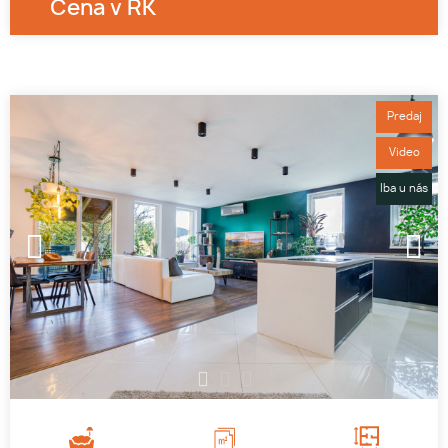
Cena v RK
Predaj
Video
Iba u nás
1
2
3