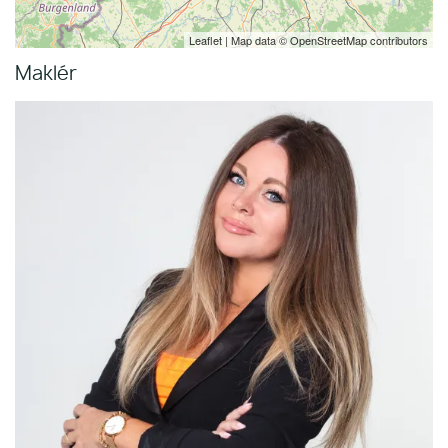
Leaflet
| Map data ©
OpenStreetMap
contributors
Maklér