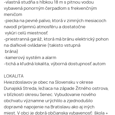
-vlastná studňa s hĺbkou 18 m s pitnou vodou
vybavená ponorným čerpadlom s frekvenčným
meničom
-piecka na pevné palivo, ktorá v zimných mesiacoch
navodí príjemnú atmosféru a dostatočne
vykúri celú miestnosť
-priestranná garáž, ktorá má bránu elektrický pohon
na diaľkové ovládanie (takisto vstupná
brána)
-kamerový systém a alarm
-tichá a kľudná lokalita, výborná dostupnosť autom
LOKALITA
Hviezdoslavov je obec na Slovensku v okrese
Dunajská Streda, ležiaca na západe Žitného ostrova,
v blízkosti okresu Senec. Vybudovanie nového
obchvatu významne urýchlilo a zjednodušilo
dopravné napojenie na Bratislavu ako aj iných
miest. V obci je dobrá občianska vybavenosť: škola +