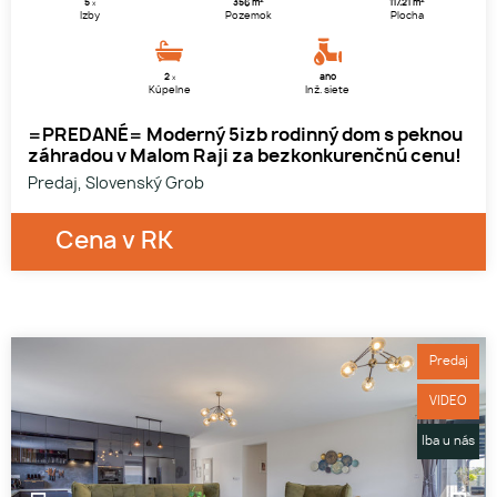
5
356 m
117.21 m
x
Izby
Pozemok
Plocha
2
áno
x
Kúpelne
Inž. siete
=PREDANÉ= Moderný 5izb rodinný dom s peknou
záhradou v Malom Raji za bezkonkurenčnú cenu!
Predaj, Slovenský Grob
Cena v RK
Predaj
VIDEO
Iba u nás