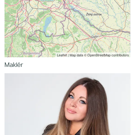
Leaflet
| Map data ©
OpenStreetMap
contributors
Maklér