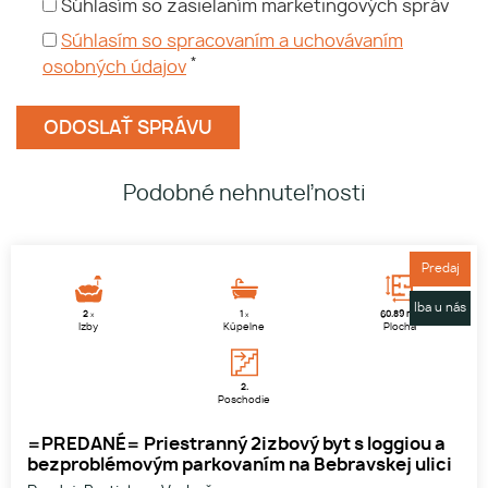
Súhlasím so zasielaním marketingových správ
Súhlasím so spracovaním a uchovávaním
*
osobných údajov
Podobné nehnuteľnosti
Predaj
Iba u nás
2
2
1
60.89 m
x
x
Izby
Kúpelne
Plocha
2.
Poschodie
=PREDANÉ= Priestranný 2izbový byt s loggiou a
bezproblémovým parkovaním na Bebravskej ulici