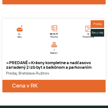
1
2
3
Predaj
Iba u nás
2
2
58.72 m
5.
x
Izby
Plocha
Poschodie
1
Balkón
=PREDANÉ=Krásny kompletne a nadčasovo
zariadený 2 izb byt s balkónom a parkovaním
Predaj, Bratislava-Ružinov
Cena v RK
1