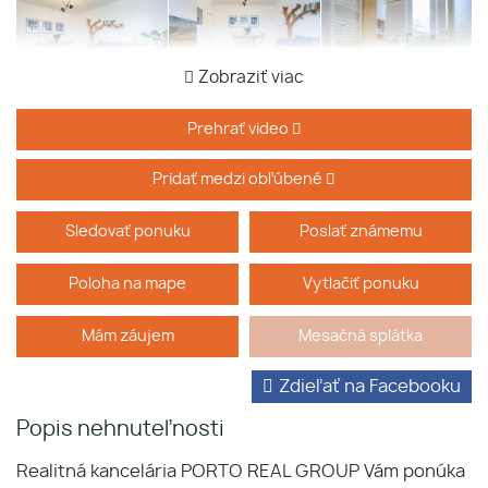
Zobraziť viac
Prehrať video
Pridať medzi obľúbené
Sledovať ponuku
Poslať známemu
Poloha na mape
Vytlačiť ponuku
Mám záujem
Mesačná splátka
Zdieľať na Facebooku
Popis nehnuteľnosti
Realitná kancelária PORTO REAL GROUP Vám ponúka