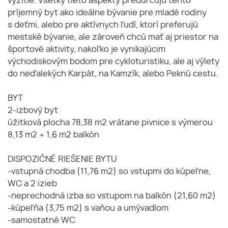
vyžitie. Všetky tieto aspekty predurčujú tento
príjemný byt ako ideálne bývanie pre mladé rodiny
s deťmi, alebo pre aktívnych ľudí, ktorí preferujú
mestské bývanie, ale zároveň chcú mať aj priestor na
športové aktivity, nakoľko je vynikajúcim
východiskovým bodom pre cykloturistiku, ale aj výlety
do neďalekých Karpát, na Kamzík, alebo Peknú cestu.
BYT
2-izbový byt
úžitková plocha 78,38 m2 vrátane pivnice s výmerou
8,13 m2 + 1,6 m2 balkón
DISPOZIČNÉ RIEŠENIE BYTU
-vstupná chodba (11,76 m2) so vstupmi do kúpeľne,
WC a 2 izieb
-neprechodná izba so vstupom na balkón (21,60 m2)
-kúpeľňa (3,75 m2) s vaňou a umývadlom
-samostatné WC