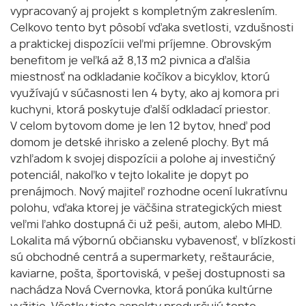
vypracovaný aj projekt s kompletným zakreslením.
Celkovo tento byt pôsobí vďaka svetlosti, vzdušnosti
a praktickej dispozícii veľmi príjemne. Obrovským
benefitom je veľká až 8,13 m2 pivnica a ďalšia
miestnosť na odkladanie kočíkov a bicyklov, ktorú
využívajú v súčasnosti len 4 byty, ako aj komora pri
kuchyni, ktorá poskytuje ďalší odkladací priestor.
V celom bytovom dome je len 12 bytov, hneď pod
domom je detské ihrisko a zelené plochy. Byt má
vzhľadom k svojej dispozícii a polohe aj investičný
potenciál, nakoľko v tejto lokalite je dopyt po
prenájmoch. Nový majiteľ rozhodne ocení lukratívnu
polohu, vďaka ktorej je väčšina strategických miest
veľmi ľahko dostupná či už peši, autom, alebo MHD.
Lokalita má výbornú občiansku vybavenosť, v blízkosti
sú obchodné centrá a supermarkety, reštaurácie,
kaviarne, pošta, športoviská, v pešej dostupnosti sa
nachádza Nová Cvernovka, ktorá ponúka kultúrne