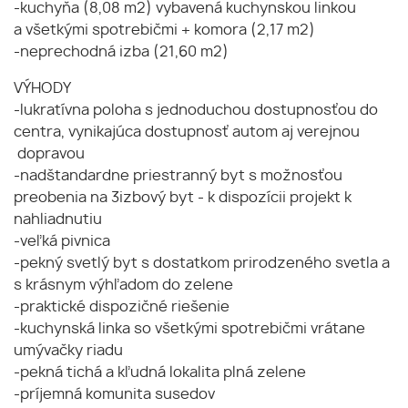
-kuchyňa (8,08 m2) vybavená kuchynskou linkou
a všetkými spotrebičmi + komora (2,17 m2)
-neprechodná izba (21,60 m2)
VÝHODY
-lukratívna poloha s jednoduchou dostupnosťou do
centra, vynikajúca dostupnosť autom aj verejnou
dopravou
-nadštandardne priestranný byt s možnosťou
preobenia na 3izbový byt - k dispozícii projekt k
nahliadnutiu
-veľká pivnica
-pekný svetlý byt s dostatkom prirodzeného svetla a
s krásnym výhľadom do zelene
-praktické dispozičné riešenie
-kuchynská linka so všetkými spotrebičmi vrátane
umývačky riadu
-pekná tichá a kľudná lokalita plná zelene
-príjemná komunita susedov