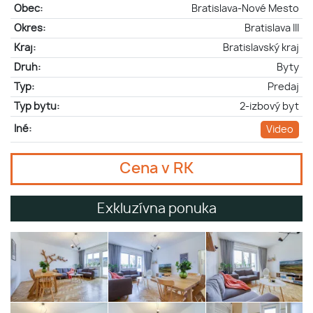
Obec:
Bratislava-Nové Mesto
Okres:
Bratislava III
Kraj:
Bratislavský kraj
Druh:
Byty
Typ:
Predaj
Typ bytu:
2-izbový byt
Iné:
Video
Cena v RK
Exkluzívna ponuka