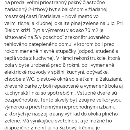
na predaj veľmi priestranný pekný čiastočne
zariadený 2-izbový byt s balkónom v žiadanej
mestskej časti Bratislava – Nové mesto vo
veľmi tichej a kľudnej lokalite plnej zelene na ulici Pri
Bielom kríži. Byt s výmerou viac ako 70 m2 je
situovaný na 3/4 poschodí zrekonštruovaného
tehlového zatepleného domu, v ktorom boli pred
rokom menené hlavné stupačky (odpad, studená a
teplá voda z kuchyne). V rámci rekonštrukcie, ktorá
bola v byte urobená pred 6 rokmi, boli vymenené
elektrické rozvody v spálni, kuchyni, obývačke,
chodbe a WC, plastové okná so sieťkami a žaluziami,
drevené parkety boli repasované a vymenená bola aj
kuchynská linka so spotrebičmi. Vstupné dvere sú
bezpečnostné. Tento skvelý byt zaujme veľkorysou
výmerou a priestrannými neprechodnými izbami,
z ktorých je naozaj krásny výhľad do okolia plného
zelene. Má vynikajúcu svetelnosť a je možné ho
dispozične zmeniť aj na 3izbový, k čomu je