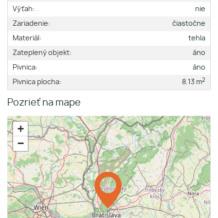
Výťah:
nie
Zariadenie:
čiastočne
Materiál:
tehla
Zateplený objekt:
áno
Pivnica:
áno
2
Pivnica plocha:
8.13 m
Pozrieť na mape
+
−