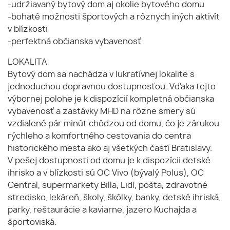
-udržiavaný bytový dom aj okolie bytového domu
-bohaté možnosti športových a rôznych iných aktivít
v blízkosti
-perfektná občianska vybavenosť
LOKALITA
Bytový dom sa nachádza v lukratívnej lokalite s
jednoduchou dopravnou dostupnosťou. Vďaka tejto
výbornej polohe je k dispozícií kompletná občianska
vybavenosť a zastávky MHD na rôzne smery sú
vzdialené pár minút chôdzou od domu, čo je zárukou
rýchleho a komfortného cestovania do centra
historického mesta ako aj všetkých častí Bratislavy.
V pešej dostupnosti od domu je k dispozícii detské
ihrisko a v blízkosti sú OC Vivo (bývalý Polus), OC
Central, supermarkety Billa, Lidl, pošta, zdravotné
stredisko, lekáreň, školy, škôlky, banky, detské ihriská,
parky, reštaurácie a kaviarne, jazero Kuchajda a
športoviská.