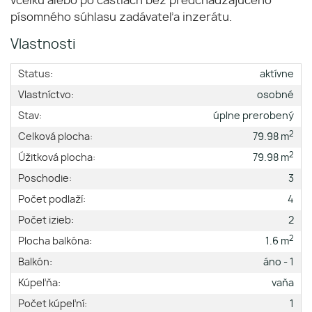
vcelku alebo po častiach bez predchádzajúceho
písomného súhlasu zadávateľa inzerátu.
Vlastnosti
Status:
aktívne
Vlastníctvo:
osobné
Stav:
úplne prerobený
2
Celková plocha:
79.98 m
2
Úžitková plocha:
79.98 m
Poschodie:
3
Počet podlaží:
4
Počet izieb:
2
2
Plocha balkóna:
1.6 m
Balkón:
áno - 1
Kúpeľňa:
vaňa
Počet kúpeľní:
1