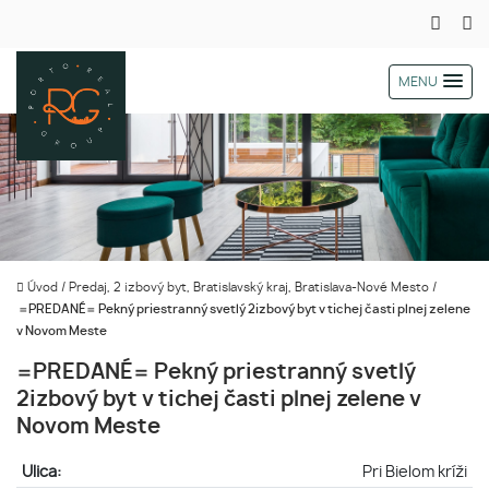
MENU
Úvod
/
Predaj, 2 izbový byt, Bratislavský kraj, Bratislava-Nové Mesto
/
=PREDANÉ= Pekný priestranný svetlý 2izbový byt v tichej časti plnej zelene
v Novom Meste
=PREDANÉ= Pekný priestranný svetlý
2izbový byt v tichej časti plnej zelene v
Novom Meste
Ulica:
Pri Bielom kríži