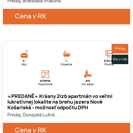
Predaj, Bratislava-Vrakuňa
Cena v RK
1
2
Predaj
Iba u nás
2
2
1
67.36 m
x
x
Izby
Kúpelne
Plocha
prízemie.
áno
Poschodie
Inž. siete
=PREDANÉ= Krásny 2izb apartmán vo veľmi
lukratívnej lokalite na brehu jazera Nové
Košariská - možnosť odpočtu DPH
Predaj, Dunajská Lužná
Cena v RK