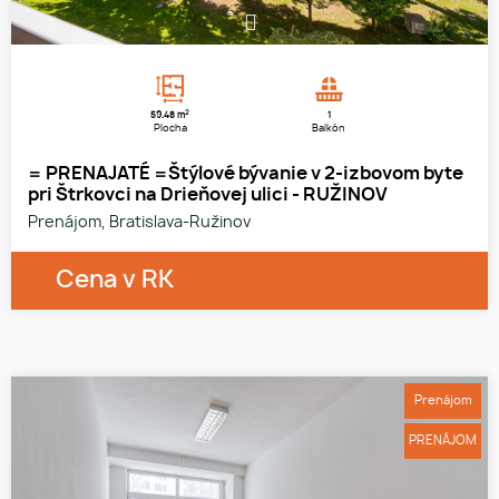
1
2
59.48 m
1
Plocha
Balkón
= PRENAJATÉ =Štýlové bývanie v 2-izbovom byte
pri Štrkovci na Drieňovej ulici - RUŽINOV
Prenájom, Bratislava-Ružinov
Cena v RK
Prenájom
PRENÁJOM