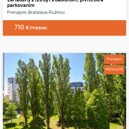
parkovaním
Prenájom, Bratislava-Ružinov
710
€/mesiac
Prenájom
PRENAJATÉ