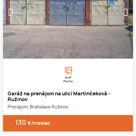
1
2
3
2
14 m
Plocha
Garáž na prenájom na ulici Martinčeková -
Ružinov
Prenájom, Bratislava-Ružinov
130
€/mesiac