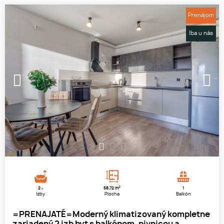
Prenájom
Iba u nás
1
2
3
2
2
58.72 m
1
x
Izby
Plocha
Balkón
=PRENAJATÉ=Moderný klimatizovaný kompletne
zariadený 2 izb byt s balkónom, pivnicou a