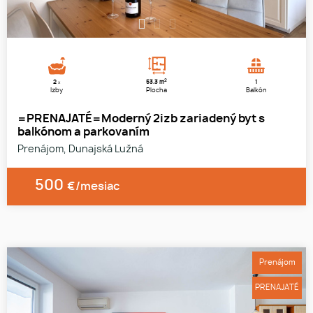
1
2
3
2
2
53.3 m
1
x
Izby
Plocha
Balkón
=PRENAJATÉ=Moderný 2izb zariadený byt s
balkónom a parkovaním
Prenájom, Dunajská Lužná
500
€/mesiac
Prenájom
PRENAJATÉ