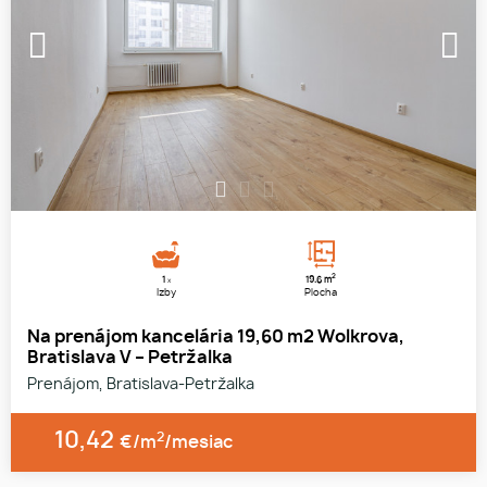
1
2
3
2
1
19.6 m
x
Izby
Plocha
Na prenájom kancelária 19,60 m2 Wolkrova,
Bratislava V – Petržalka
Prenájom, Bratislava-Petržalka
10,42
2
€/m
/mesiac