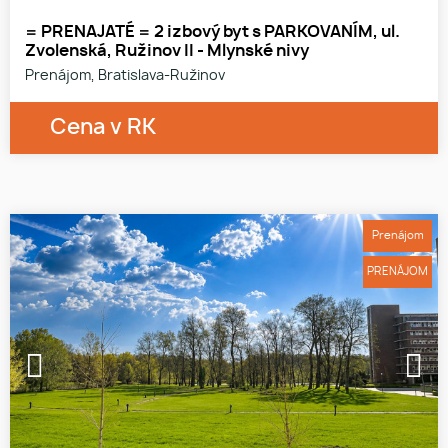
= PRENAJATÉ = 2 izbový byt s PARKOVANÍM, ul.
Zvolenská, Ružinov II - Mlynské nivy
Prenájom, Bratislava-Ružinov
Cena v RK
Prenájom
PRENÁJOM