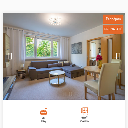
Prenájom
PRENAJATÉ
1
2
3
2
2
51 m
x
Izby
Plocha