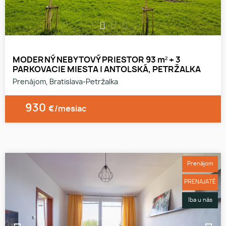
1
2
3
MODERNÝ NEBYTOVÝ PRIESTOR 93 m² + 3
PARKOVACIE MIESTA | ANTOLSKÁ, PETRŽALKA
Prenájom, Bratislava-Petržalka
930
€/mesiac
Prenájom
PRENAJATÉ
Iba u nás