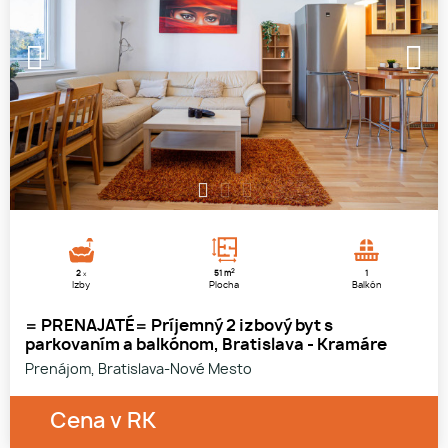
1
2
3
2
2
51 m
1
x
Izby
Plocha
Balkón
= PRENAJATÉ= Príjemný 2 izbový byt s
parkovaním a balkónom, Bratislava - Kramáre
Prenájom, Bratislava-Nové Mesto
Cena v RK