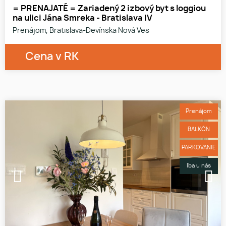
= PRENAJATÉ = Zariadený 2 izbový byt s loggiou
na ulici Jána Smreka - Bratislava IV
Prenájom, Bratislava-Devínska Nová Ves
Cena v RK
Prenájom
BALKÓN
PARKOVANIE
Iba u nás