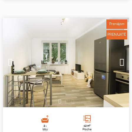
Prenájom
PRENAJATÉ
1
2
3
2
2
42 m
x
Izby
Plocha