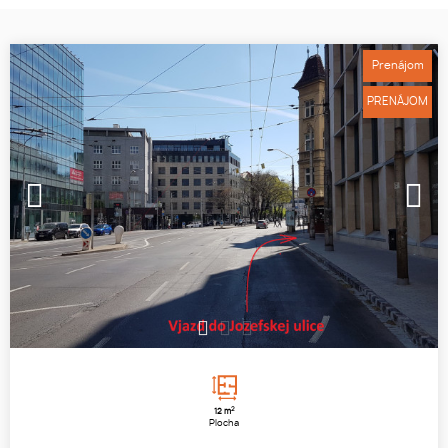
Prenájom
PRENÁJOM
1
2
3
2
12 m
Plocha