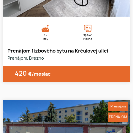
1
2
3
2
1
36.1 m
x
Izby
Plocha
Prenájom 1izbového bytu na Krčulovej ulici
Prenájom, Brezno
420
€/mesiac
Prenájom
PRENÁJOM