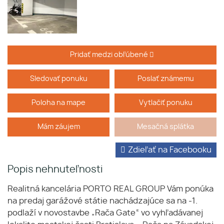
Pridať medzi obľúbené
Sledovať ponuku
Poslať známemu
Poloha na mape
Vytlačiť ponuku
Mám záujem
Mesačná splátka
Zdieľať na Facebooku
Popis nehnuteľnosti
Realitná kancelária PORTO REAL GROUP Vám ponúka
na predaj garážové státie nachádzajúce sa na -1.
podlaží v novostavbe „Rača Gate“ vo vyhľadávanej