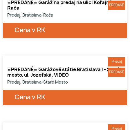
=PREDANÉ= Garáž na predaj na ulici Koľajná -
PREDANÉ
Rača
Predaj, Bratislava-Rača
Cena v RK
1
Predaj
=PREDANÉ= Garážové státie Bratislava I - Staré
PREDANÉ
mesto, ul. Jozefská, VIDEO
Predaj, Bratislava-Staré Mesto
Cena v RK
1
Predaj