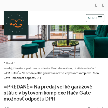
MENU
Úvod
/
Predaj, Garáže a parkovacie miesta, Bratislavský kraj, Bratislava-Rača
/
=PREDANÉ= Na predaj veľké garážové státie v bytovom komplexe Rača
Gate - možnosť odpočtu DPH
=PREDANÉ= Na predaj veľké garážové
státie v bytovom komplexe Rača Gate -
možnosť odpočtu DPH