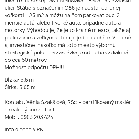
lokalite mestskej časti Bratislava – Rača na Závadskej
ulici. Státie s označením G66 je nadštandardnej
veľkosti – 25 m2 a môžu na ňom parkovať buď 2
menšie autá, alebo 1 veľké auto, prípadne auto a
motorky. Výhodou je, že je to krajné miesto, takže aj
parkovanie s veľkým autom je jednoduchšie. Vhodné
aj investične, nakoľko má toto miesto výbornú
strategickú polohu a zasrávka je od neho vzdialená
do cca 50 metrov
Možnosť odpočtu DPH!!!
Dĺžka: 5,6 m
Šírka: 5,05 m
Kontakt: Xénia Szakálová, RSc. - certifikovaný maklér
a realitný konzultant
Mobil: 0903 203 424
Info o cene v RK