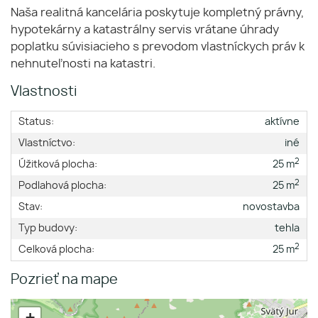
Naša realitná kancelária poskytuje kompletný právny,
hypotekárny a katastrálny servis vrátane úhrady
poplatku súvisiacieho s prevodom vlastníckych práv k
nehnuteľnosti na katastri.
Vlastnosti
Status:
aktívne
Vlastníctvo:
iné
2
Úžitková plocha:
25 m
2
Podlahová plocha:
25 m
Stav:
novostavba
Typ budovy:
tehla
2
Celková plocha:
25 m
Pozrieť na mape
+