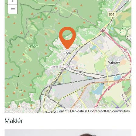
−
Leaflet
| Map data ©
OpenStreetMap
contributors
Maklér