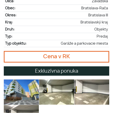
Ulica:
Závadská
Obec:
Bratislava-Rača
Okres:
Bratislava III
Kraj:
Bratislavský kraj
Druh:
Objekty
Typ:
Predaj
Typ objektu:
Garáže a parkovacie miesta
Cena v RK
Exkluzívna ponuka